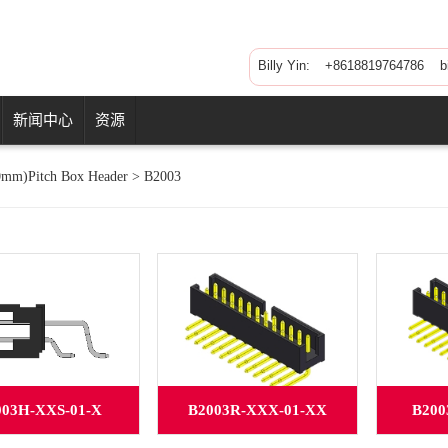
Billy Yin:
+8618819764786 bil
新闻中心
资源
0mm)Pitch Box Header
>
B2003
003H-XXS-01-X
B2003R-XXX-01-XX
B200