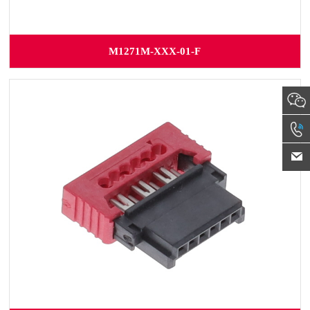
M1271M-XXX-01-F