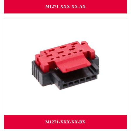
M1271-XXX-XX-AX
M1271-XXX-XX-BX