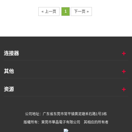
« 上一页
1
下一页 »
+
连接器
+
其他
+
资源
公司地址：
广东省东莞市常平镇黄泥塘禾石路1号3栋
版權所有：東莞市華晶電子有限公司 其相应的所有者