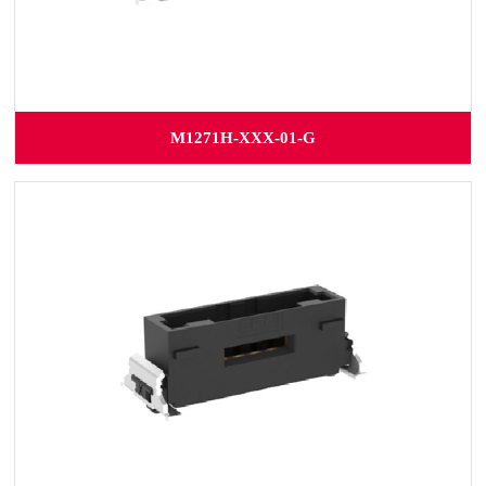
M1271H-XXX-01-G