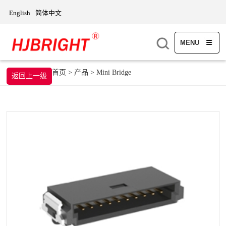
English
简体中文
MENU
首页
>
产品
>
Mini Bridge
返回上一级