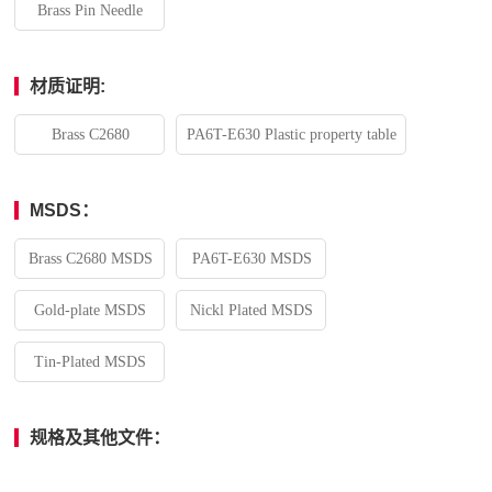
Brass Pin Needle
材质证明:
Brass C2680
PA6T-E630 Plastic property table
MSDS：
Brass C2680 MSDS
PA6T-E630 MSDS
Gold-plate MSDS
Nickl Plated MSDS
Tin-Plated MSDS
规格及其他文件：