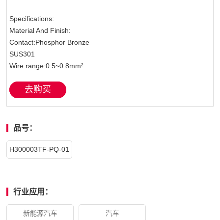
Specifications:
Material And Finish:
Contact:Phosphor Bronze
SUS301
Wire range:0.5~0.8mm²
去购买
品号：
H300003TF-PQ-01
行业应用：
新能源汽车
汽车