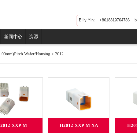
Billy Yin:
+8618819764786 bil
新闻中心
资源
2.00mm)Pitch Wafer/Housing
>
2012
2012-XXP-M
H2012-XXP-M-XA
H20