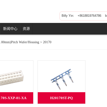
Billy Yin:
+8618819764786 bil
新闻中心
资源
2.00mm)Pitch Wafer/Housing
>
20170
170S-XXP-01-XA
H20170ST-PQ