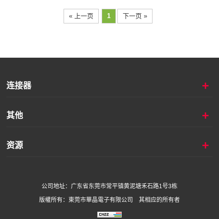
« 上一页
1
下一页 »
+
连接器
+
其他
+
资源
公司地址：
广东省东莞市常平镇黄泥塘禾石路1号3栋
版權所有：東莞市華晶電子有限公司 其相应的所有者