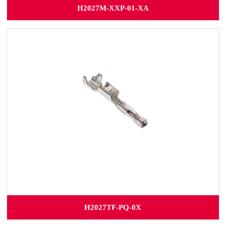
H2027M-XXP-01-XA
H2027TF-PQ-0X